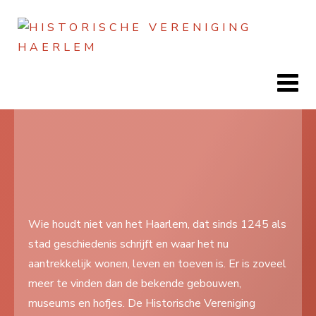
Jaar
Maand
Maand
Jaar
Home
Doen
Zien
Wie houdt niet van het Haarlem, dat sinds 1245 als
stad geschiedenis schrijft en waar het nu
Lezen
aantrekkelijk wonen, leven en toeven is. Er is zoveel
Over ons
meer te vinden dan de bekende gebouwen,
museums en hofjes. De Historische Vereniging
Contact