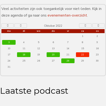
Veel activiteiten zijn ook toegankelijk voor niet-leden. Kijk in
deze agenda of ga naar ons
evenementen-overzicht
.
Oktober 2022
ma
di
wo
do
vr
za
zo
1
2
3
4
5
6
7
8
9
10
11
12
13
14
15
16
17
18
19
20
21
22
23
24
25
26
27
28
29
30
31
Laatste podcast