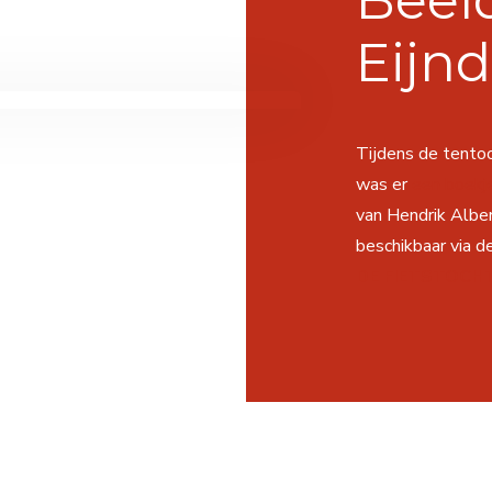
Beel
Eijn
Tijdens de tento
was er
een boekje
van Hendrik Alber
beschikbaar via 
DE FIETSTOCHT