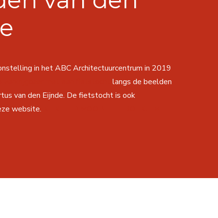
den van den
de
onstelling in het ABC Architectuurcentrum in 2019
 verkrijgbaar met een fietstocht
langs de beelden
tus van den Eijnde. De fietstocht is ook
deze website.
KLIK HIER VOOR HET BOEKJE MET
.