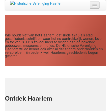
Jaar
Maand
Maand
Jaar
Home
Doen
Zien
Wie houdt niet van het Haarlem, dat sinds 1245 als stad
geschiedenis schrijft en waar het nu aantrekkelijk wonen, leven
en toeven is. Er is zoveel meer te vinden dan de bekende
Lezen
gebouwen, museums en hofjes. De Historische Vereniging
Haerlem wil de kennis ook over al dat andere onderhouden en
verspreiden. En bedenk wel, Haarlems geschiedenis begon
Over ons
gisteren.
Contact
Search
...
Ontdek Haarlem