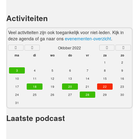
Activiteiten
Veel activiteiten zijn ook toegankelijk voor niet-leden. Kijk in
deze agenda of ga naar ons
evenementen-overzicht
.
Oktober 2022
ma
di
wo
do
vr
za
zo
1
2
3
4
5
6
7
8
9
10
11
12
13
14
15
16
17
18
19
20
21
22
23
24
25
26
27
28
29
30
31
Laatste podcast