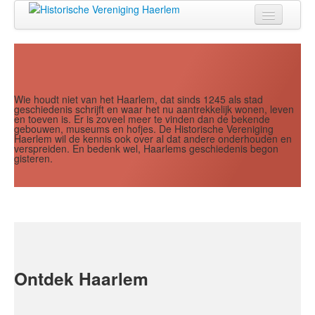
Jaar
Maand
Maand
Jaar
Home
Doen
Zien
Wie houdt niet van het Haarlem, dat sinds 1245 als stad
geschiedenis schrijft en waar het nu aantrekkelijk wonen, leven
en toeven is. Er is zoveel meer te vinden dan de bekende
Lezen
gebouwen, museums en hofjes. De Historische Vereniging
Haerlem wil de kennis ook over al dat andere onderhouden en
verspreiden. En bedenk wel, Haarlems geschiedenis begon
Over ons
gisteren.
Contact
Search
...
Ontdek Haarlem