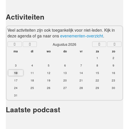
Activiteiten
Veel activiteiten zijn ook toegankelijk voor niet-leden. Kijk in
deze agenda of ga naar ons
evenementen-overzicht
.
Augustus 2026
ma
di
wo
do
vr
za
zo
1
2
3
4
5
6
7
8
9
10
11
12
13
14
15
16
17
18
19
20
21
22
23
24
25
26
27
28
29
30
31
Laatste podcast