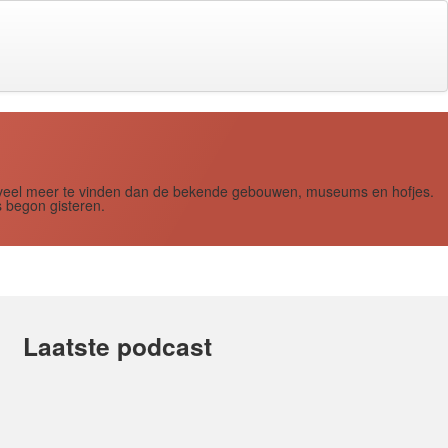
s zoveel meer te vinden dan de bekende gebouwen, museums en hofjes.
 begon gisteren.
Laatste podcast