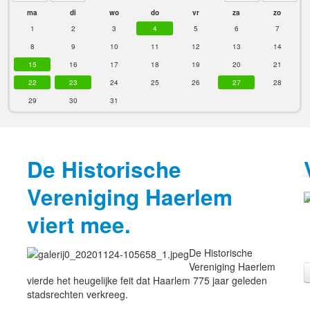
ma
di
wo
do
vr
za
zo
1
2
3
4
5
6
7
8
9
10
11
12
13
14
15
16
17
18
19
20
21
22
23
24
25
26
27
28
29
30
31
De Historische
Vereniging Haerlem
viert mee.
De Historische
Vereniging Haerlem
vierde het heugelijke feit dat Haarlem 775 jaar geleden
stadsrechten verkreeg.