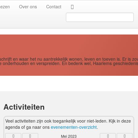
Jaar
Maand
Maand
Jaar
Lezen
Over ons
Contact
Search
...
schrijft en waar het nu aantrekkelijk wonen, leven en toeven is. Er i
ere onderhouden en verspreiden. En bedenk wel, Haarlems geschiedenis
Activiteiten
Veel activiteiten zijn ook toegankelijk voor niet-leden. Kijk in deze
agenda of ga naar ons
evenementen-overzicht
.
Mei 2023