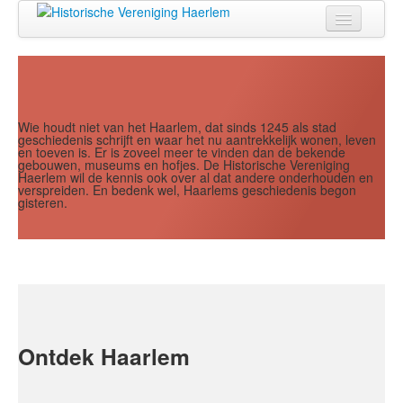
Jaar
Maand
Maand
Jaar
Home
Doen
Zien
Wie houdt niet van het Haarlem, dat sinds 1245 als stad
geschiedenis schrijft en waar het nu aantrekkelijk wonen, leven
en toeven is. Er is zoveel meer te vinden dan de bekende
Lezen
gebouwen, museums en hofjes. De Historische Vereniging
Haerlem wil de kennis ook over al dat andere onderhouden en
verspreiden. En bedenk wel, Haarlems geschiedenis begon
Over ons
gisteren.
Contact
Search
...
Ontdek Haarlem