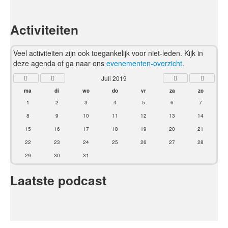
Activiteiten
Veel activiteiten zijn ook toegankelijk voor niet-leden. Kijk in
deze agenda of ga naar ons
evenementen-overzicht
.
Juli 2019
ma
di
wo
do
vr
za
zo
1
2
3
4
5
6
7
8
9
10
11
12
13
14
15
16
17
18
19
20
21
22
23
24
25
26
27
28
29
30
31
Laatste podcast