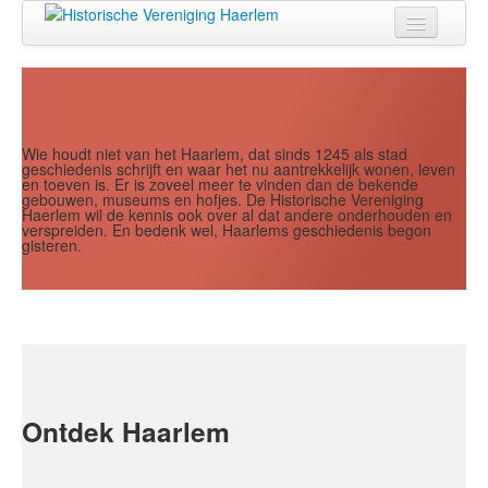
Jaar
Maand
Maand
Jaar
Home
Doen
Zien
Wie houdt niet van het Haarlem, dat sinds 1245 als stad
geschiedenis schrijft en waar het nu aantrekkelijk wonen, leven
en toeven is. Er is zoveel meer te vinden dan de bekende
Lezen
gebouwen, museums en hofjes. De Historische Vereniging
Haerlem wil de kennis ook over al dat andere onderhouden en
verspreiden. En bedenk wel, Haarlems geschiedenis begon
Over ons
gisteren.
Contact
Search
...
Ontdek Haarlem