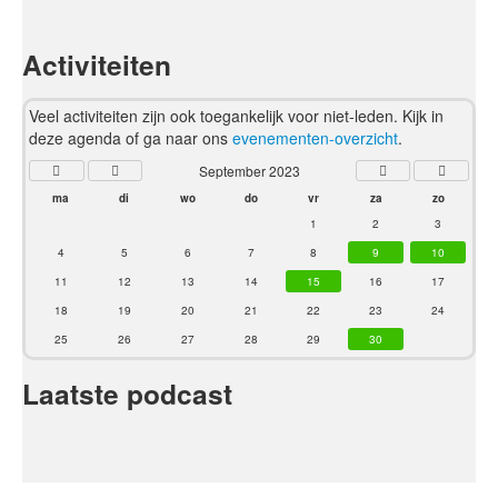
Activiteiten
Veel activiteiten zijn ook toegankelijk voor niet-leden. Kijk in
deze agenda of ga naar ons
evenementen-overzicht
.
September 2023
ma
di
wo
do
vr
za
zo
1
2
3
4
5
6
7
8
9
10
11
12
13
14
15
16
17
18
19
20
21
22
23
24
25
26
27
28
29
30
Laatste podcast