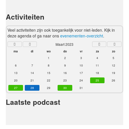
Activiteiten
Veel activiteiten zijn ook toegankelijk voor niet-leden. Kijk in
deze agenda of ga naar ons
evenementen-overzicht
.
Maart 2023
ma
di
wo
do
vr
za
zo
1
2
3
4
5
6
7
8
9
10
11
12
13
14
15
16
17
18
19
20
21
22
23
24
25
26
27
28
29
30
31
Laatste podcast