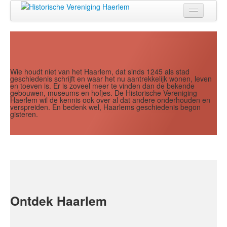
Jaar
Maand
Maand
Jaar
Home
Doen
Zien
Wie houdt niet van het Haarlem, dat sinds 1245 als stad
geschiedenis schrijft en waar het nu aantrekkelijk wonen, leven
en toeven is. Er is zoveel meer te vinden dan de bekende
Lezen
gebouwen, museums en hofjes. De Historische Vereniging
Haerlem wil de kennis ook over al dat andere onderhouden en
verspreiden. En bedenk wel, Haarlems geschiedenis begon
Over ons
gisteren.
Contact
Search
...
Ontdek Haarlem