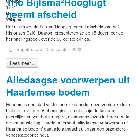
Trio Bijlsma²Hooglugt
Greuze,
1774
neemt afscheid
Bron:
Wikipedia
Het muzikale trio Bijlsma²Hooglugt neemt afscheid van het
Historisch Café. Daarom presenteren ze op 15 december een
herinneringsboek over de 50 eerste edities.
Gepubliceerd: 12 december 2022
Lees meer...
Alledaagse voorwerpen uit
Haarlemse bodem
Haarlem is een stad vol historie. Ook onder onze voeten is deze
historie te vinden. Archeologische resten zijn de tastbare
overblijfselen van het vroegere, alledaagse leven in Haarlem. In
de tentoonstelling ‘Haarlemmerhout, alledaagse voorwerpen uit
Haarlemse bodem’ gaat alle aandacht uit naar een bijzondere
vondstcategorie: hout.