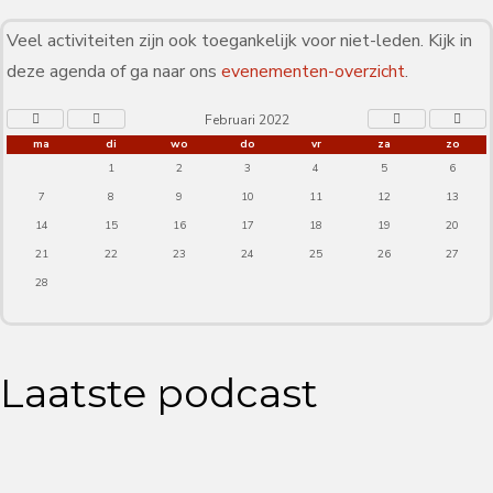
Veel activiteiten zijn ook toegankelijk voor niet-leden. Kijk in
deze agenda of ga naar ons
evenementen-overzicht
.
Februari 2022
ma
di
wo
do
vr
za
zo
1
2
3
4
5
6
7
8
9
10
11
12
13
14
15
16
17
18
19
20
21
22
23
24
25
26
27
28
Laatste podcast