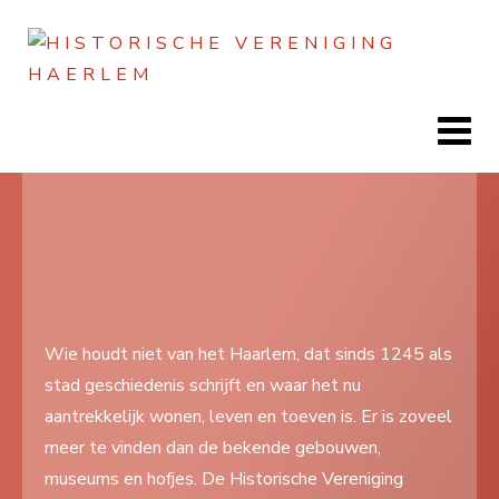
Jaar
Maand
Maand
Jaar
Home
Doen
Zien
Wie houdt niet van het Haarlem, dat sinds 1245 als
stad geschiedenis schrijft en waar het nu
Lezen
aantrekkelijk wonen, leven en toeven is. Er is zoveel
Over ons
meer te vinden dan de bekende gebouwen,
museums en hofjes. De Historische Vereniging
Contact