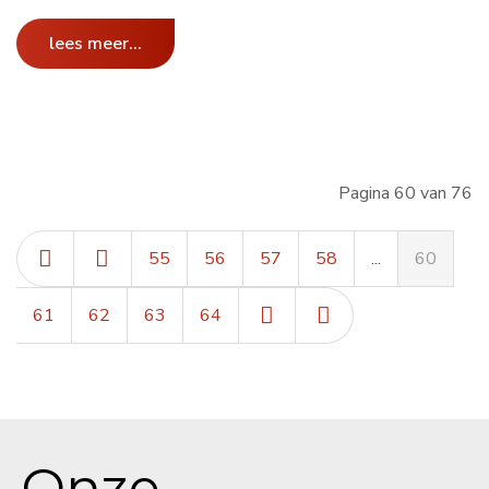
lees meer...
Pagina 60 van 76
55
56
57
58
...
60
61
62
63
64
Onze