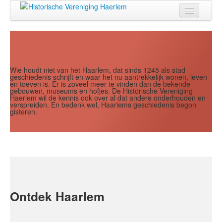
Jaar
Maand
Maand
Jaar
Home
Doen
Zien
Wie houdt niet van het Haarlem, dat sinds 1245 als stad
geschiedenis schrijft en waar het nu aantrekkelijk wonen, leven
en toeven is. Er is zoveel meer te vinden dan de bekende
Lezen
gebouwen, museums en hofjes. De Historische Vereniging
Haerlem wil de kennis ook over al dat andere onderhouden en
verspreiden. En bedenk wel, Haarlems geschiedenis begon
Over ons
gisteren.
Contact
Search
...
Ontdek Haarlem