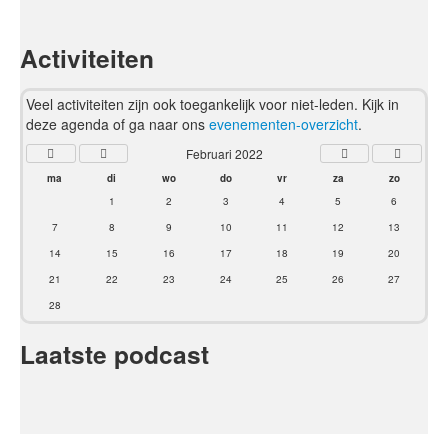
Activiteiten
Veel activiteiten zijn ook toegankelijk voor niet-leden. Kijk in
deze agenda of ga naar ons
evenementen-overzicht
.
Februari 2022
ma
di
wo
do
vr
za
zo
1
2
3
4
5
6
7
8
9
10
11
12
13
14
15
16
17
18
19
20
21
22
23
24
25
26
27
28
Laatste podcast