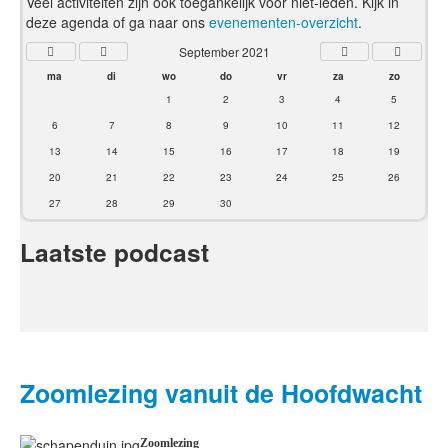
Veel activiteiten zijn ook toegankelijk voor niet-leden. Kijk in
deze agenda of ga naar ons
evenementen-overzicht
.
September 2021
ma
di
wo
do
vr
za
zo
1
2
3
4
5
6
7
8
9
10
11
12
13
14
15
16
17
18
19
20
21
22
23
24
25
26
27
28
29
30
Laatste podcast
Zoomlezing vanuit de Hoofdwacht
Zoomlezing