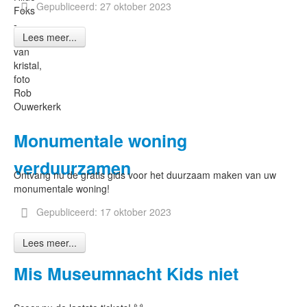
Gepubliceerd: 27 oktober 2023
Foks
-
Lees meer...
Traan
van
kristal,
foto
Rob
Ouwerkerk
Monumentale woning
verduurzamen
Ontvang nu de gratis gids voor het duurzaam maken van uw
monumentale woning!
Gepubliceerd: 17 oktober 2023
Lees meer...
Mis Museumnacht Kids niet