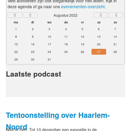
Veel activiteiten zijn ook toegankelijk voor niet-leden. Kijk in
deze agenda of ga naar ons
evenementen-overzicht
.
Augustus 2022
ma
di
wo
do
vr
za
zo
1
2
3
4
5
6
7
8
9
10
11
12
13
14
15
16
17
18
19
20
21
22
23
24
25
26
27
28
29
30
31
Laatste podcast
Tentoonstelling over Haarlem-
Noord
Nog te zien: Tot 10 december een expositie in de