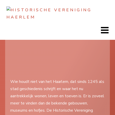
Jaar
Maand
Maand
Jaar
Home
Doen
Zien
Wie houdt niet van het Haarlem, dat sinds 1245 als
stad geschiedenis schrijft en waar het nu
Lezen
aantrekkelijk wonen, leven en toeven is. Er is zoveel
Over ons
meer te vinden dan de bekende gebouwen,
museums en hofjes. De Historische Vereniging
Contact