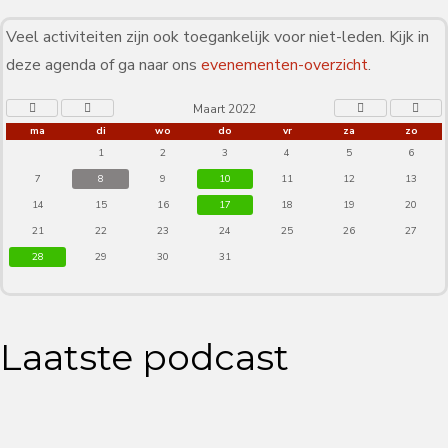
Veel activiteiten zijn ook toegankelijk voor niet-leden. Kijk in
deze agenda of ga naar ons
evenementen-overzicht
.
Maart 2022
ma
di
wo
do
vr
za
zo
1
2
3
4
5
6
7
8
9
10
11
12
13
14
15
16
17
18
19
20
21
22
23
24
25
26
27
28
29
30
31
Laatste podcast