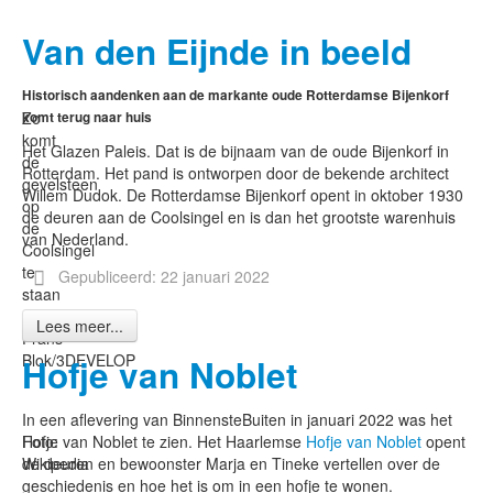
Van den Eijnde in beeld
Historisch aandenken aan de markante oude Rotterdamse Bijenkorf
Zo
komt terug naar huis
komt
Het Glazen Paleis. Dat is de bijnaam van de oude Bijenkorf in
de
Rotterdam. Het pand is ontworpen door de bekende architect
gevelsteen
Willem Dudok. De Rotterdamse Bijenkorf opent in oktober 1930
op
de deuren aan de Coolsingel en is dan het grootste warenhuis
de
van Nederland.
Coolsingel
te
Gepubliceerd: 22 januari 2022
staan
©
Lees meer...
Frans
Blok/3DEVELOP
Hofje van Noblet
In een aflevering van BinnensteBuiten in januari 2022 was het
Foto:
Hofje van Noblet te zien. Het Haarlemse
Hofje van Noblet
opent
Wikipedia
de deuren en bewoonster Marja en Tineke vertellen over de
geschiedenis en hoe het is om in een hofje te wonen.