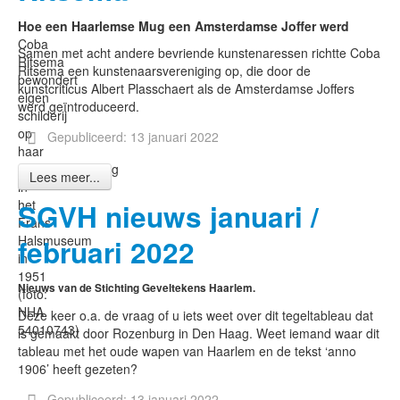
Hoe een Haarlemse Mug een Amsterdamse Joffer werd
Coba
Samen met acht andere bevriende kunstenaressen richtte Coba
Ritsema
Ritsema een kunstenaarsvereniging op, die door de
bewondert
kunstcriticus Albert Plasschaert als de Amsterdamse Joffers
eigen
werd geïntroduceerd.
schilderij
op
Gepubliceerd: 13 januari 2022
haar
eretentoonstelling
Lees meer...
in
het
SGVH nieuws januari /
Frans
Halsmuseum
februari 2022
in
1951
Nieuws van de Stichting Geveltekens Haarlem.
(foto:
NHA
Deze keer o.a. de vraag of u iets weet over dit tegeltableau dat
54010743)
is gemaakt door Rozenburg in Den Haag. Weet iemand waar dit
tableau met het oude wapen van Haarlem en de tekst ‘anno
1906’ heeft gezeten?
Gepubliceerd: 13 januari 2022