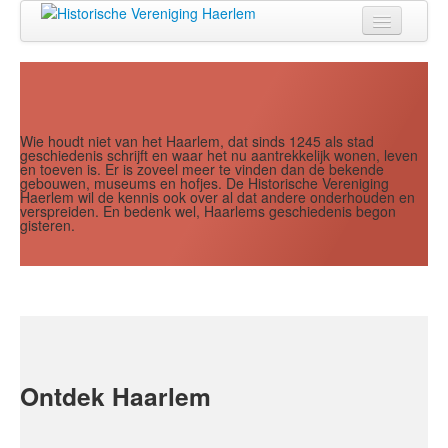
Jaar
Maand
Maand
Jaar
Home
Doen
Zien
Wie houdt niet van het Haarlem, dat sinds 1245 als stad
geschiedenis schrijft en waar het nu aantrekkelijk wonen, leven
en toeven is. Er is zoveel meer te vinden dan de bekende
Lezen
gebouwen, museums en hofjes. De Historische Vereniging
Haerlem wil de kennis ook over al dat andere onderhouden en
verspreiden. En bedenk wel, Haarlems geschiedenis begon
Over ons
gisteren.
Contact
Search
...
Ontdek Haarlem