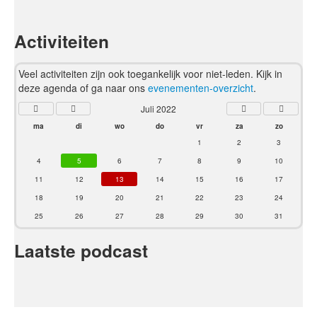
Activiteiten
Veel activiteiten zijn ook toegankelijk voor niet-leden. Kijk in
deze agenda of ga naar ons
evenementen-overzicht
.
Juli 2022
ma
di
wo
do
vr
za
zo
1
2
3
4
5
6
7
8
9
10
11
12
13
14
15
16
17
18
19
20
21
22
23
24
25
26
27
28
29
30
31
Laatste podcast