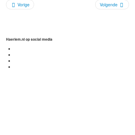
Vorige
Volgende
Onthoud mij
Gebruikersnaam vergeten?
Wachtwoord vergeten?
Haerlem.nl op social media
Inloggen
Search
...