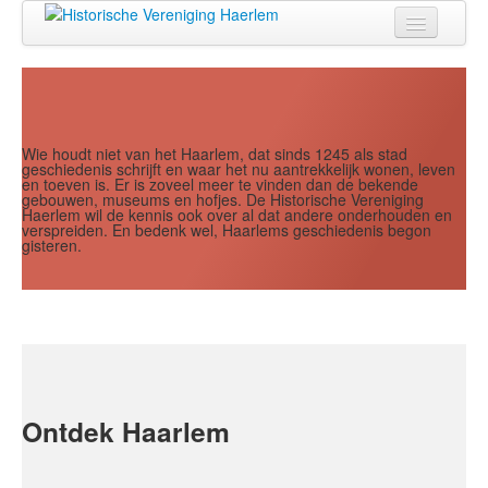
Jaar
Maand
Maand
Jaar
Home
Doen
Zien
Wie houdt niet van het Haarlem, dat sinds 1245 als stad
geschiedenis schrijft en waar het nu aantrekkelijk wonen, leven
en toeven is. Er is zoveel meer te vinden dan de bekende
Lezen
gebouwen, museums en hofjes. De Historische Vereniging
Haerlem wil de kennis ook over al dat andere onderhouden en
verspreiden. En bedenk wel, Haarlems geschiedenis begon
Over ons
gisteren.
Contact
Search
...
Ontdek Haarlem