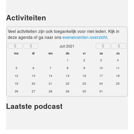
Activiteiten
Veel activiteiten zijn ook toegankelijk voor niet-leden. Kijk in
deze agenda of ga naar ons
evenementen-overzicht
.
Juli 2021
ma
di
wo
do
vr
za
zo
1
2
3
4
5
6
7
8
9
10
11
12
13
14
15
16
17
18
19
20
21
22
23
24
25
26
27
28
29
30
31
Laatste podcast