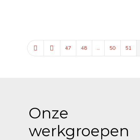
47
48
...
50
51
Onze
werkgroepen