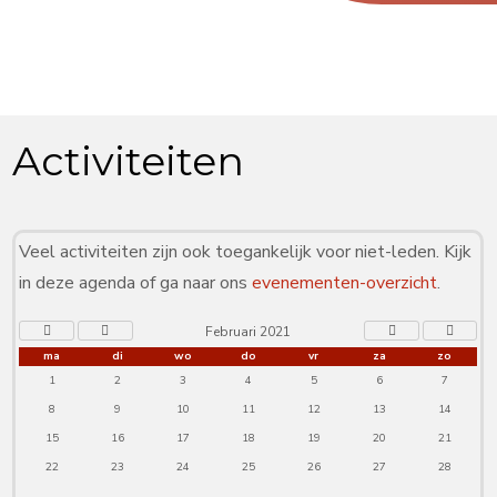
Activiteiten
Veel activiteiten zijn ook toegankelijk voor niet-leden. Kijk
in deze agenda of ga naar ons
evenementen-overzicht
.
Februari 2021
ma
di
wo
do
vr
za
zo
1
2
3
4
5
6
7
8
9
10
11
12
13
14
15
16
17
18
19
20
21
22
23
24
25
26
27
28