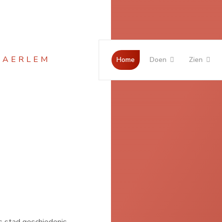
Jaar
Maand
Maand
Jaar
Home
Doen
Zien