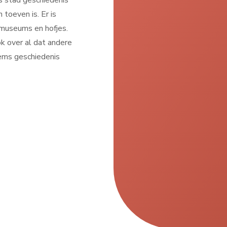
s stad geschiedenis
 toeven is. Er is
museums en hofjes.
k over al dat andere
ems geschiedenis