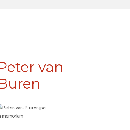
Peter van
Buren
n memoriam