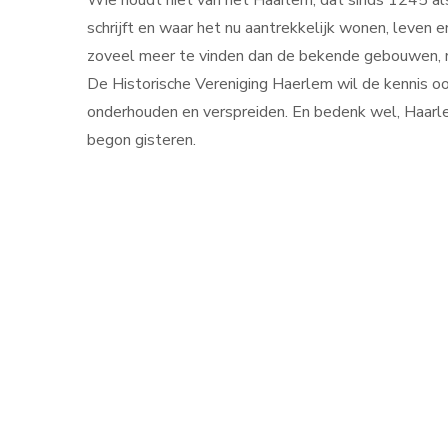
Wie houdt niet van het Haarlem, dat sinds 1245 al
schrijft en waar het nu aantrekkelijk wonen, leven en
zoveel meer te vinden dan de bekende gebouwen, 
De Historische Vereniging Haerlem wil de kennis oo
onderhouden en verspreiden. En bedenk wel, Haarl
begon gisteren.