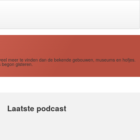
s zoveel meer te vinden dan de bekende gebouwen, museums en hofjes.
 begon gisteren.
Laatste podcast