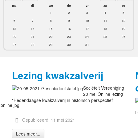
ma
di
wo
do
vr
za
zo
1
2
3
4
5
6
7
8
9
10
11
12
13
14
15
16
17
18
19
20
21
22
23
24
25
26
27
28
29
30
31
Lezing kwakzalverij
Sociëteit Vereeniging
20 mei Online lezing
"Hedendaagse kwakzalverij in historisch perspectief"
t
Gepubliceerd: 11 mei 2021
Lees meer...