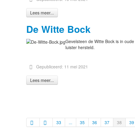
Lees meer...
De Witte Bock
Gevelsteen de Witte Bock is in oude
luister hersteld.
Gepubliceerd: 11 mei 2021
Lees meer...
33
...
35
36
37
38
39