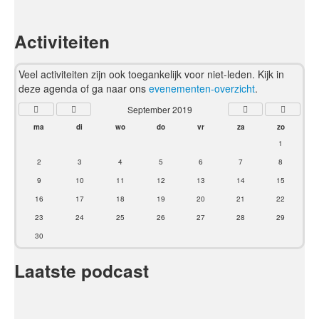
Activiteiten
Veel activiteiten zijn ook toegankelijk voor niet-leden. Kijk in
deze agenda of ga naar ons
evenementen-overzicht
.
September 2019
ma
di
wo
do
vr
za
zo
1
2
3
4
5
6
7
8
9
10
11
12
13
14
15
16
17
18
19
20
21
22
23
24
25
26
27
28
29
30
Laatste podcast