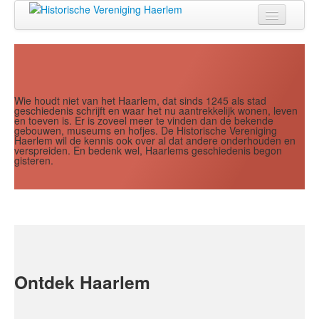
Jaar
Maand
Maand
Jaar
Home
Doen
Zien
Wie houdt niet van het Haarlem, dat sinds 1245 als stad
geschiedenis schrijft en waar het nu aantrekkelijk wonen, leven
en toeven is. Er is zoveel meer te vinden dan de bekende
Lezen
gebouwen, museums en hofjes. De Historische Vereniging
Haerlem wil de kennis ook over al dat andere onderhouden en
verspreiden. En bedenk wel, Haarlems geschiedenis begon
Over ons
gisteren.
Contact
Search
...
Ontdek Haarlem