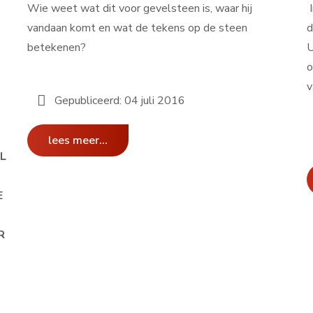
Wie weet wat dit voor gevelsteen is, waar hij
I
vandaan komt en wat de tekens op de steen
d
betekenen?
U
o
v
Gepubliceerd: 04 juli 2016
lees meer...
L
E
R