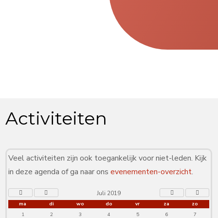
Activiteiten
Veel activiteiten zijn ook toegankelijk voor niet-leden. Kijk
in deze agenda of ga naar ons
evenementen-overzicht
.
Juli 2019
ma
di
wo
do
vr
za
zo
1
2
3
4
5
6
7