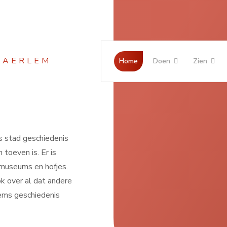
Jaar
Maand
Maand
Jaar
Home
Doen
Zien
s stad geschiedenis
 toeven is. Er is
museums en hofjes.
k over al dat andere
ems geschiedenis