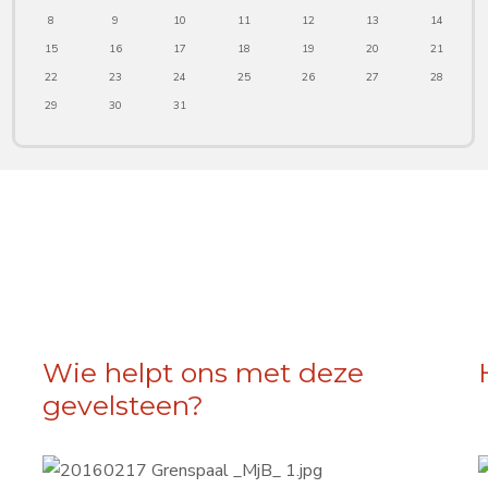
8
9
10
11
12
13
14
15
16
17
18
19
20
21
22
23
24
25
26
27
28
29
30
31
Wie helpt ons met deze
gevelsteen?