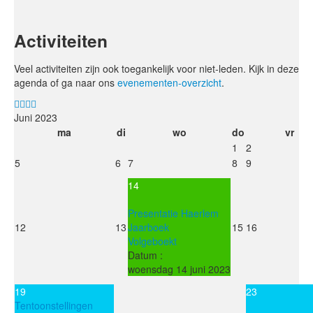
Activiteiten
Veel activiteiten zijn ook toegankelijk voor niet-leden. Kijk in deze
agenda of ga naar ons
evenementen-overzicht
.
Juni 2023
ma
di
wo
do
vr
1
2
5
6
7
8
9
14
Presentatie Haerlem
12
13
Jaarboek
15
16
Volgeboekt
Datum :
woensdag 14 juni 2023
19
23
Tentoonstellingen