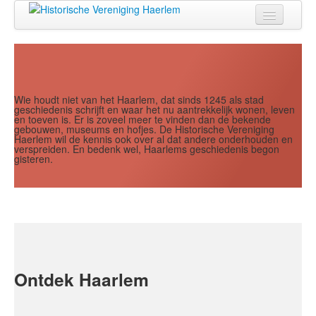
Jaar
Maand
Maand
Jaar
Home
Doen
Zien
Wie houdt niet van het Haarlem, dat sinds 1245 als stad
geschiedenis schrijft en waar het nu aantrekkelijk wonen, leven
en toeven is. Er is zoveel meer te vinden dan de bekende
Lezen
gebouwen, museums en hofjes. De Historische Vereniging
Haerlem wil de kennis ook over al dat andere onderhouden en
verspreiden. En bedenk wel, Haarlems geschiedenis begon
Over ons
gisteren.
Contact
Search
...
Ontdek Haarlem