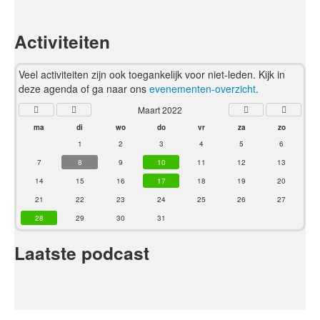
Activiteiten
Veel activiteiten zijn ook toegankelijk voor niet-leden. Kijk in
deze agenda of ga naar ons
evenementen-overzicht
.
Maart 2022
ma
di
wo
do
vr
za
zo
1
2
3
4
5
6
7
8
9
10
11
12
13
14
15
16
17
18
19
20
21
22
23
24
25
26
27
28
29
30
31
Laatste podcast