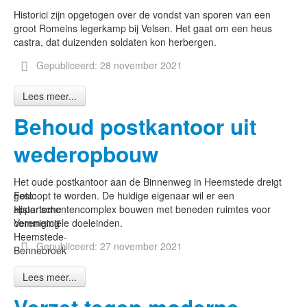
Historici zijn opgetogen over de vondst van sporen van een
groot Romeins legerkamp bij Velsen. Het gaat om een heus
castra, dat duizenden soldaten kon herbergen.
Gepubliceerd: 28 november 2021
Lees meer...
Behoud postkantoor uit
wederopbouw
Het oude postkantoor aan de Binnenweg in Heemstede dreigt
Foto:
gesloopt te worden. De huidige eigenaar wil er een
Historische
appartementencomplex bouwen met beneden ruimtes voor
Vereniging
commerciële doeleinden.
Heemstede-
Gepubliceerd: 27 november 2021
Bennebroek
Lees meer...