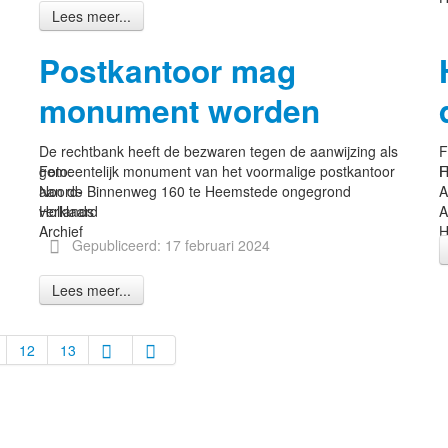
Lees meer...
Postkantoor mag
monument worden
De rechtbank heeft de bezwaren tegen de aanwijzing als
F
Foto:
gemeentelijk monument van het voormalige postkantoor
F
H
Noord-
aan de Binnenweg 160 te Heemstede ongegrond
Hollands
verklaard
A
Archief
H
Gepubliceerd: 17 februari 2024
Lees meer...
12
13