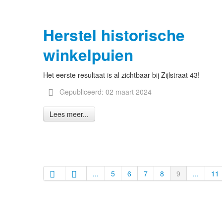
Herstel historische
winkelpuien
Het eerste resultaat is al zichtbaar bij Zijlstraat 43!
Gepubliceerd: 02 maart 2024
Lees meer...
...
5
6
7
8
9
...
11