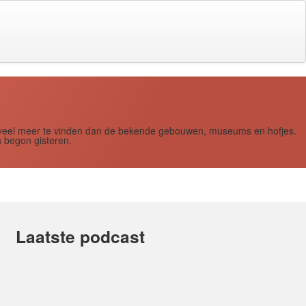
s zoveel meer te vinden dan de bekende gebouwen, museums en hofjes.
 begon gisteren.
Laatste podcast