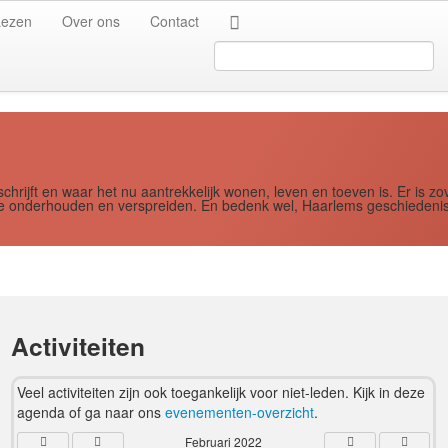
Jaar
Maand
Maand
Jaar
Lezen
Over ons
Contact
Search
...
schrijft en waar het nu aantrekkelijk wonen, leven en toeven is. Er i
ere onderhouden en verspreiden. En bedenk wel, Haarlems geschiedenis
Activiteiten
Veel activiteiten zijn ook toegankelijk voor niet-leden. Kijk in deze
agenda of ga naar ons
evenementen-overzicht
.
Februari 2022