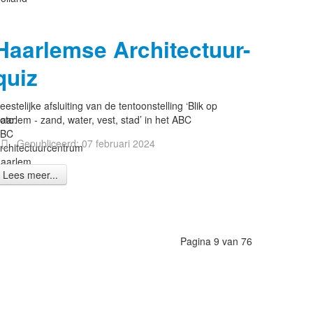
Haarlemse Architectuur-
quiz
eestelijke afsluiting van de tentoonstelling ‘Blik op
oto:
aarlem - zand, water, vest, stad’ in het ABC
ABC
Gepubliceerd: 07 februari 2024
rchitectuurcentrum
aarlem
Lees meer...
Pagina 9 van 76