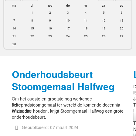
ma
di
wo
do
vr
za
zo
1
2
3
4
5
6
7
8
9
10
11
12
13
14
15
16
17
18
19
20
21
22
23
24
25
26
27
28
Onderhoudsbeurt
Stoomgemaal Halfweg
D
F
f
Om het oudste en grootste nog werkende
J
Foto:
schepradstoomgemaal ter wereld de komende decennia
T
Wikipedia
in stand te houden, krijgt Stoomgemaal Halfweg een grote
L
onderhoudsbeurt.
-
T
Gepubliceerd: 07 maart 2024
N
H