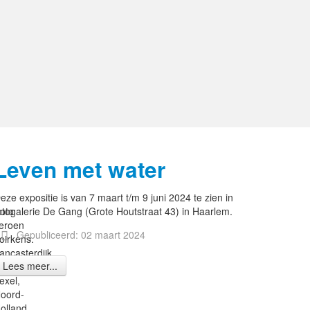
Leven met water
eze expositie is van 7 maart t/m 9 juni 2024 te zien in
oto
otogalerie De Gang (Grote Houtstraat 43) in Haarlem.
eroen
Gepubliceerd: 02 maart 2024
oirkens.
ancasterdijk
Lees meer...
exel,
oord-
olland