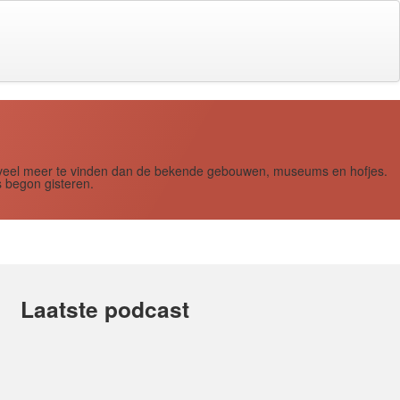
s zoveel meer te vinden dan de bekende gebouwen, museums en hofjes.
 begon gisteren.
Laatste podcast