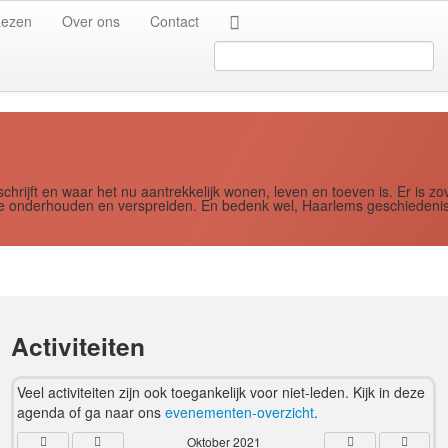
Jaar
Maand
Maand
Jaar
Lezen
Over ons
Contact
Search
...
schrijft en waar het nu aantrekkelijk wonen, leven en toeven is. Er i
ere onderhouden en verspreiden. En bedenk wel, Haarlems geschiedenis
Activiteiten
Veel activiteiten zijn ook toegankelijk voor niet-leden. Kijk in deze
agenda of ga naar ons
evenementen-overzicht
.
Oktober 2021