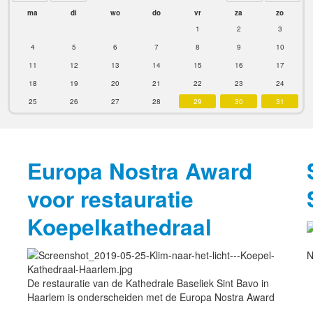
ma
di
wo
do
vr
za
zo
1
2
3
4
5
6
7
8
9
10
11
12
13
14
15
16
17
18
19
20
21
22
23
24
25
26
27
28
29
30
31
Europa Nostra Award
voor restauratie
Koepelkathedraal
N
De restauratie van de Kathedrale Baseliek Sint Bavo in
Haarlem is onderscheiden met de Europa Nostra Award