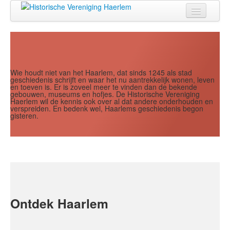
Jaar
Maand
Maand
Jaar
Home
Doen
Zien
Wie houdt niet van het Haarlem, dat sinds 1245 als stad
geschiedenis schrijft en waar het nu aantrekkelijk wonen, leven
en toeven is. Er is zoveel meer te vinden dan de bekende
Lezen
gebouwen, museums en hofjes. De Historische Vereniging
Haerlem wil de kennis ook over al dat andere onderhouden en
verspreiden. En bedenk wel, Haarlems geschiedenis begon
Over ons
gisteren.
Contact
Search
...
Ontdek Haarlem