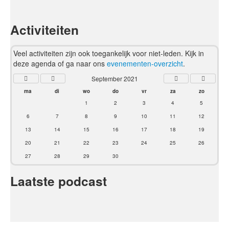
Activiteiten
Veel activiteiten zijn ook toegankelijk voor niet-leden. Kijk in
deze agenda of ga naar ons
evenementen-overzicht
.
September 2021
ma
di
wo
do
vr
za
zo
1
2
3
4
5
6
7
8
9
10
11
12
13
14
15
16
17
18
19
20
21
22
23
24
25
26
27
28
29
30
Laatste podcast