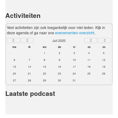
Activiteiten
Veel activiteiten zijn ook toegankelijk voor niet-leden. Kijk in
deze agenda of ga naar ons
evenementen-overzicht
.
Juli 2020
ma
di
wo
do
vr
za
zo
1
2
3
4
5
6
7
8
9
10
11
12
13
14
15
16
17
18
19
20
21
22
23
24
25
26
27
28
29
30
31
Laatste podcast