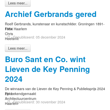
Lees meer...
Archief Gerbrands gered
Roelf Gerbrands, kunstenaar en kunstschilder. Groningen 1891-
Foto:
1954 Haarlem
Chris
Gepubliceerd: 05 december 2024
Hoefsmit
Lees meer...
Buro Sant en Co. wint
Lieven de Key Penning
2024
De winnaars van de Lieven de Key Penning & Publieksprijs 2024
Foto:
zijn bekendgemaakt
Architectuurcentrum
Gepubliceerd: 30 november 2024
Haarlem