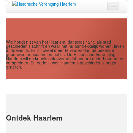
Jaar
Maand
Maand
Jaar
Home
Doen
Zien
Wie houdt niet van het Haarlem, dat sinds 1245 als stad
geschiedenis schrijft en waar het nu aantrekkelijk wonen, leven
en toeven is. Er is zoveel meer te vinden dan de bekende
Lezen
gebouwen, museums en hofjes. De Historische Vereniging
Haerlem wil de kennis ook over al dat andere onderhouden en
verspreiden. En bedenk wel, Haarlems geschiedenis begon
Over ons
gisteren.
Contact
Search
...
Ontdek Haarlem