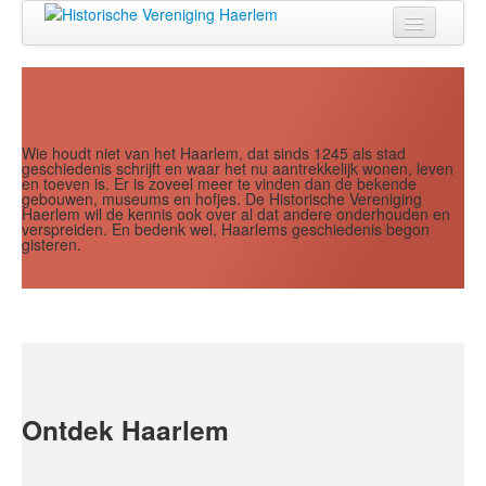
Jaar
Maand
Maand
Jaar
Home
Doen
Zien
Wie houdt niet van het Haarlem, dat sinds 1245 als stad
geschiedenis schrijft en waar het nu aantrekkelijk wonen, leven
en toeven is. Er is zoveel meer te vinden dan de bekende
Lezen
gebouwen, museums en hofjes. De Historische Vereniging
Haerlem wil de kennis ook over al dat andere onderhouden en
verspreiden. En bedenk wel, Haarlems geschiedenis begon
Over ons
gisteren.
Contact
Search
...
Ontdek Haarlem