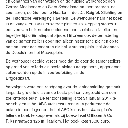
en Johannes van der Weiden en de huidige werkgroepleden
Gerard Moolenaars en Siem Schaafsma en memoreerde de
sponsoren, de Gemeente Haarlem, de J.C. Ruigrok Stichting en
de Historische Vereniging Haerlem. De wethouder nam het boek
in ontvangst en karakteriseerde pleinen als stepping stones in
een zee van huizen ruimte biedend aan sociale activiteiten en
tegelijkertijd oriëntatiepunt zijnde. Hij prees ook de benadering
van de samenstellers door niet alleen historische pleinen op te
nemen maar ook moderne als het Marsmanplein, het Joannes
de Deoplein en het Mauveplein.
De wethouder deelde verder mee dat de door de samenstellers
op grond van criteria als beste pleinen aangemerkt, opgenomen
zullen worden op de in voorbereiding zijnde
Erfgoedkaar
Vervolgens werd een rondgang over de tentoonstelling gemaakt
langs de grote foto’s van de beste pleinen vergezeld van een
toelichtende tekst. De tentoonstelling is tot 31 januari 2017 te
bezichtigen in het ABC architectuurcentrum gedurende de
bekende openingsuren. In het ABC is ook het 144 pagina’s
tellende boek te koop evenals bij boekwinkel Gillissen & Co,
Rijksstraatweg 125 in Haarlem. Het boek kost 15,00 euro.