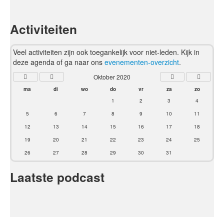
Activiteiten
Veel activiteiten zijn ook toegankelijk voor niet-leden. Kijk in
deze agenda of ga naar ons
evenementen-overzicht
.
Oktober 2020
ma
di
wo
do
vr
za
zo
1
2
3
4
5
6
7
8
9
10
11
12
13
14
15
16
17
18
19
20
21
22
23
24
25
26
27
28
29
30
31
Laatste podcast