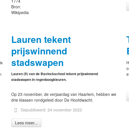
1774
Bron:
Wikipedia
Lauren tekent
prijswinnend
stadswapen
is
H
o
n
e
Lauren (9) van de Bavinckschool tekent prijswinnend
stadswapen in regenboogkleuren.
Op 23 november, de verjaardag van Haarlem, hebben we
drie klassen rondgeleid door De Hoofdwacht.
Gepubliceerd: 24 november 2022
Lees meer...