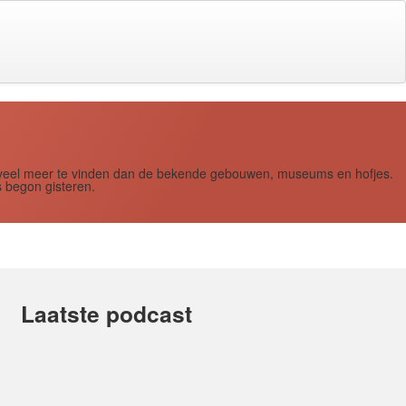
s zoveel meer te vinden dan de bekende gebouwen, museums en hofjes.
 begon gisteren.
Laatste podcast