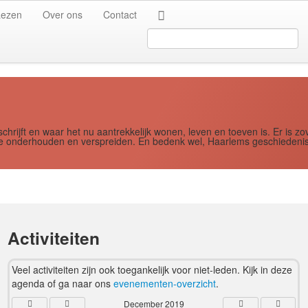
Jaar
Maand
Maand
Jaar
Lezen
Over ons
Contact
Search
...
schrijft en waar het nu aantrekkelijk wonen, leven en toeven is. Er i
ere onderhouden en verspreiden. En bedenk wel, Haarlems geschiedenis
Activiteiten
Veel activiteiten zijn ook toegankelijk voor niet-leden. Kijk in deze
agenda of ga naar ons
evenementen-overzicht
.
December 2019