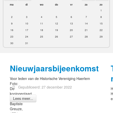
ma
di
wo
do
vr
za
zo
1
2
3
4
5
6
7
8
9
10
11
12
13
14
15
16
17
18
19
20
21
22
23
24
25
26
27
28
29
30
31
Nieuwjaarsbijeenkomst
Voor leden van de Historische Vereniging Haerlem
Foto:
Gepubliceerd: 27 december 2022
De
H
koningentaart,
H
Lees meer...
Jean-
e
Baptiste
Greuze,