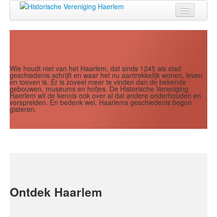
Jaar
Maand
Maand
Jaar
Home
Doen
Zien
Wie houdt niet van het Haarlem, dat sinds 1245 als stad
geschiedenis schrijft en waar het nu aantrekkelijk wonen, leven
en toeven is. Er is zoveel meer te vinden dan de bekende
Lezen
gebouwen, museums en hofjes. De Historische Vereniging
Haerlem wil de kennis ook over al dat andere onderhouden en
verspreiden. En bedenk wel, Haarlems geschiedenis begon
Over ons
gisteren.
Contact
Search
...
Ontdek Haarlem