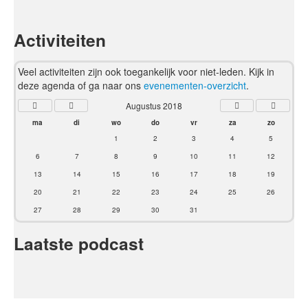
Activiteiten
Veel activiteiten zijn ook toegankelijk voor niet-leden. Kijk in
deze agenda of ga naar ons
evenementen-overzicht
.
Augustus 2018
ma
di
wo
do
vr
za
zo
1
2
3
4
5
6
7
8
9
10
11
12
13
14
15
16
17
18
19
20
21
22
23
24
25
26
27
28
29
30
31
Laatste podcast