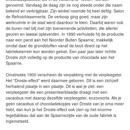
genoemd. Vandaag de daag zijn ze nog steeds onder die naam
bekend en verkrijgbaar. Zijn winkel noemde hij heel deftig: Salon
de Refroichissements. De verkoop ging goed, maar zijn
werkruimte in de stad werd daardoor te klein. Daarbij waren ook
de buren niet blij met zijn toenemende activiteiten, die allerlei
geuren en lawaai opleverden. In 1890 verhuisde hij de productie
naar een pand aan het Noorder Buiten Spaarne; makkelijk
omdat daar de grondstoffen vanaf de boot direct op het
fabrieksterrein kon worden gelost. Een paar jaar later richtte
Droste zich volledig op de productie van chocolade aan het
Spaarne.
Omstreeks 1900 verscheen de verpakking met de verpleegster.
Het "Droste-effect" werd daarmee geboren. Dit is een zichzelf
herhalend plaatje in een plaatje. Dit is wat je ziet: een
verpleegster die een presenteerblaadje draagt met een
cacaobus met daarop dezelfde verpleegster, enzovoorts. Als je
geen cacaobus of chocoladekopjes van Droste van je oma meer
hebt, dan kun je het Droste-effect ook zien op het enorme
tegeltableau dat aan de Spaarnezijde van de oude fabriek is
ingemetseld.