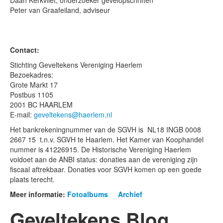
Daan Kerkvliet, onderzoeker gevelopschriften
Peter van Graafeiland, adviseur
Contact:
Stichting Geveltekens Vereniging Haerlem
Bezoekadres:
Grote Markt 17
Postbus 1105
2001 BC HAARLEM
E-mail:
geveltekens@haerlem.nl
Het bankrekeningnummer van de SGVH is NL18 INGB 0008
2667 15 t.n.v. SGVH te Haarlem. Het Kamer van Koophandel
nummer is 41226915. De Historische Vereniging Haerlem
voldoet aan de ANBI status: donaties aan de vereniging zijn
fiscaal aftrekbaar. Donaties voor SGVH komen op een goede
plaats terecht.
Meer informatie:
Fotoalbums
Archief
Geveltekens Blog