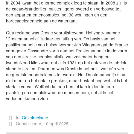
In 2004 kwam het enorme complex leeg te staan. In 2008 zijn is
de cacao-branderij en pakkerij gerenoveerd en verbouwd tot
een appartementencomplex met 38 woningen en een
horecagelegenheid aan de waterkant.
Qua reclame was Droste vooruitstrevend. Het zoge-naamde
"Drostemannetje" is daar een uiting van. Op basis van het
pastillemannetje van huisontwerper Jan Wiegman gaf de Franse
vormgever Cassandre vorm aan het Drostemannetje in de vorm
van een strakke neoninstallatie van zes meter hoog en
tweeduizend kilo zwaar dat al in 1931 op het dak van de fabriek
stond te stralen. Daarmee was Droste in het bezit van één van
de grootste neonreclames ter wereld. Het Drostemannetje staat
niet meer op het dak te pronken, maar bestaat nog wel, al is het
sterk in verval. Wellicht dat een herstel kan leiden tot een
plaatsing op een plek waar de mensen hem, net al in het
verleden, kunnen zien.
In:
Gevelreclame
Gepubliceerd: 10 april 2025