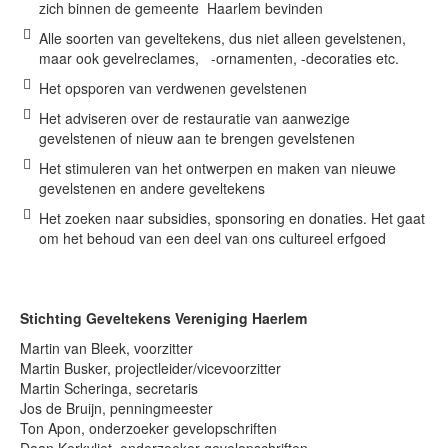
zich binnen de gemeente Haarlem bevinden
Alle soorten van geveltekens, dus niet alleen gevelstenen,
Onthoud mij
maar ook gevelreclames, -ornamenten, -decoraties etc.
Gebruikersnaam vergeten?
Het opsporen van verdwenen gevelstenen
Wachtwoord vergeten?
Het adviseren over de restauratie van aanwezige
Inloggen
gevelstenen of nieuw aan te brengen gevelstenen
Het stimuleren van het ontwerpen en maken van nieuwe
gevelstenen en andere geveltekens
Search
Het zoeken naar subsidies, sponsoring en donaties. Het gaat
...
om het behoud van een deel van ons cultureel erfgoed
Stichting Geveltekens Vereniging Haerlem
Martin van Bleek, voorzitter
Martin Busker, projectleider/vicevoorzitter
Martin Scheringa, secretaris
Jos de Bruijn, penningmeester
Ton Apon, onderzoeker gevelopschriften