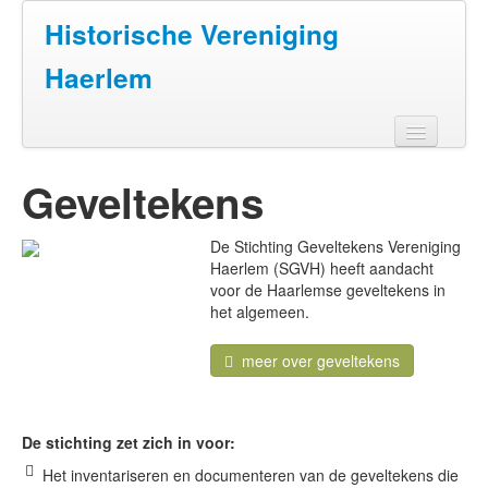
Historische Vereniging
Haerlem
Home
Geveltekens
Doen
De Stichting Geveltekens Vereniging
Zien
Haerlem (SGVH) heeft aandacht
voor de Haarlemse geveltekens in
Lezen
het algemeen.
Over ons
meer over geveltekens
Contact
De stichting zet zich in voor:
Het inventariseren en documenteren van de geveltekens die