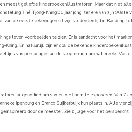
 meest geliefde kinderboekenillustratoren. Maar dat niet alleen
onstelling Thé Tjong-Khing:90 jaar jong, ter ere van zijn 90ste
e, van de eerste tekeningen uit zijn studententijd in Bandung t
hings leven voorbeelden te zien. Er is aandacht voor het maakpro
-Khing. En natuurlijk zijn er ook de bekende kinderboekenillustr
beeldjes van personages uit de stopmotion-animatiereeks Vos e
lustratoren uitgenodigd om samen met hem te exposeren. Van 7 apr
ke Ipenburg en Branco Suijkerbuijk hun plaats in. Alle vier zij
 geïnspireerd door de meester. Zie bijlage voor het persbericht.