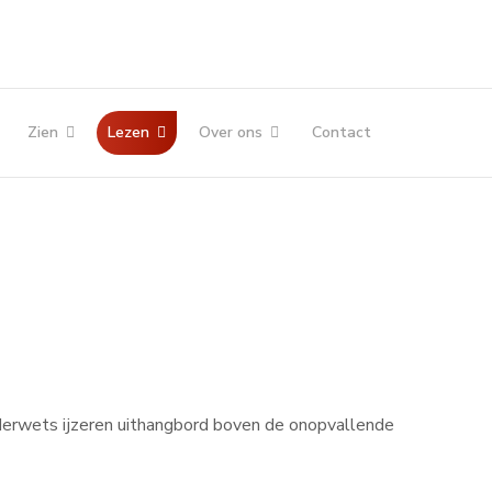
Zien
Lezen
Over ons
Contact
erwets ijzeren uithangbord boven de onopvallende