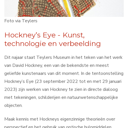
Contact
Foto via Teylers
Search
Hockney’s Eye - Kunst,
...
technologie en verbeelding
Dit najaar staat Teylers Museum in het teken van het werk
van David Hockney, een van de bekendste en meest
geliefde kunstenaars van dit moment. In de tentoonstelling
Hockney’s Eye (23 september 2022 tot en met 29 januari
2023) zijn werken van Hockney te zien in directe dialoog
met tekeningen, schilderijen en natuurwetenschappelijke
objecten.
Maak kennis met Hockneys eigenzinnige theorieën over
perspectief en het gebruik van optische hulpmiddelen.