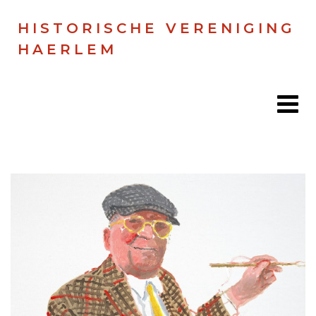
HISTORISCHE VERENIGING
HAERLEM
Home
Doen
Zien
Lezen
Over ons