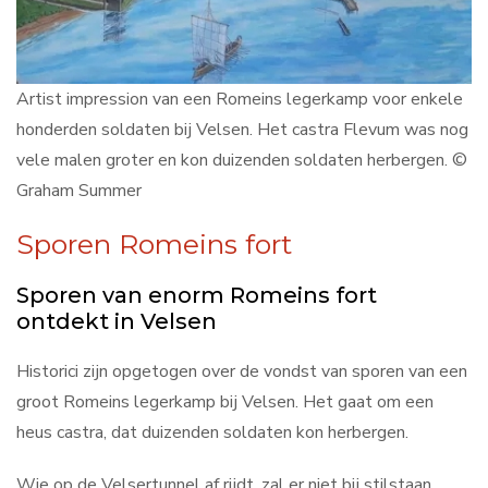
Contact
Artist impression van een Romeins legerkamp voor enkele
Search
honderden soldaten bij Velsen. Het castra Flevum was nog
...
vele malen groter en kon duizenden soldaten herbergen. ©
Graham Summer
Sporen Romeins fort
Sporen van enorm Romeins fort
ontdekt in Velsen
Historici zijn opgetogen over de vondst van sporen van een
groot Romeins legerkamp bij Velsen. Het gaat om een
heus castra, dat duizenden soldaten kon herbergen.
Wie op de Velsertunnel af rijdt, zal er niet bij stilstaan,