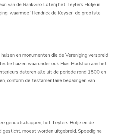
eun van de BankGiro Loterij het Teylers Hofje in
iging, waarmee 'Hendrick de Keyser' de grootste
 huizen en monumenten die de Vereniging verspreid
ollectie huizen waaronder ook Huis Hodshon aan het
terieurs dateren alle uit de periode rond 1800 en
ijven, conform de testamentaire bepalingen van
wee genootschappen, het Teylers Hofje en de
ad gesticht, moest worden uitgebreid. Spoedig na