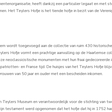
ntenorganisatie, heeft dankzij een particulier legaat en met st
n. Het Teylers Hofje is het tiende hofje in bezit van de Veren
m wordt toegevoegd aan de collectie van ruim 430 historische
Teylers Hofje vormt een prachtige aanvulling op de Haarlemse c
ze neoclassicistische monumenten met hun fraai gedecoreerde in
 patriotten- en Franse tijd. De huisjes van het Teylers Hofje bl
vrouwen van 50 jaar en ouder met een bescheiden inkomen.
an Teylers Museum en verantwoordelijk voor de stichting van t
n zijn testament werd opgenomen dat het hofje dat hij in 1752 h