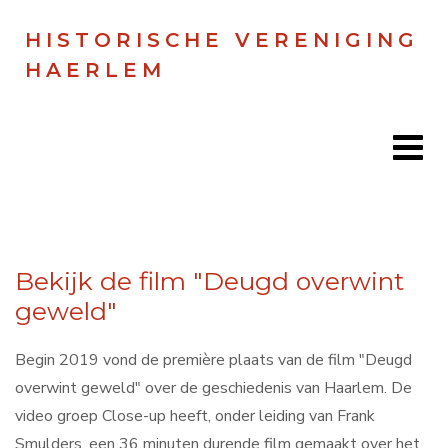
HISTORISCHE VERENIGING
HAERLEM
Home
Bekijk de film "Deugd overwint
Doen
geweld"
Zien
Begin 2019 vond de première plaats van de film "Deugd
Lezen
overwint geweld" over de geschiedenis van Haarlem. De
video groep Close-up heeft, onder leiding van Frank
Over ons
Smulders, een 36 minuten durende film gemaakt over het