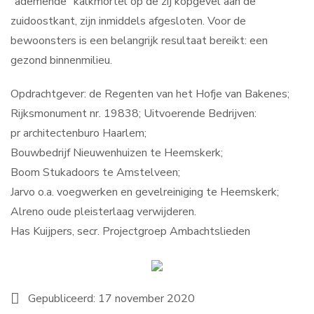
"ademende" kalkmortel op de zij kopgevel aan de
zuidoostkant, zijn inmiddels afgesloten. Voor de
bewoonsters is een belangrijk resultaat bereikt: een
gezond binnenmilieu.
Opdrachtgever: de Regenten van het Hofje van Bakenes;
Rijksmonument nr. 19838; Uitvoerende Bedrijven:
pr architectenburo Haarlem;
Bouwbedrijf Nieuwenhuizen te Heemskerk;
Boom Stukadoors te Amstelveen;
Jarvo o.a. voegwerken en gevelreiniging te Heemskerk;
Alreno oude pleisterlaag verwijderen.
Has Kuijpers, secr. Projectgroep Ambachtslieden
Gepubliceerd: 17 november 2020