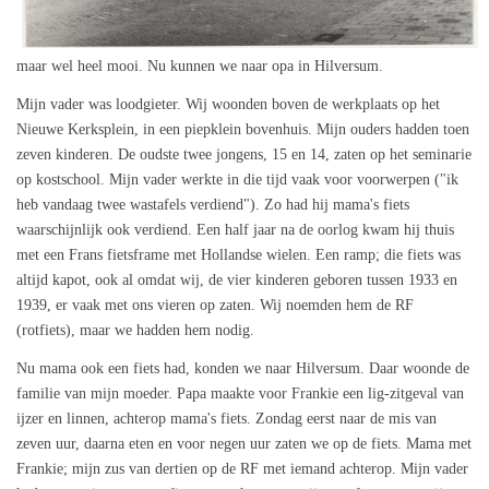
maar wel heel mooi. Nu kunnen we naar opa in Hilversum.
Mijn vader was loodgieter. Wij woonden boven de werkplaats op het
Nieuwe Kerksplein, in een piepklein bovenhuis. Mijn ouders hadden toen
zeven kinderen. De oudste twee jongens, 15 en 14, zaten op het seminarie
op kostschool. Mijn vader werkte in die tijd vaak voor voorwerpen ("ik
heb vandaag twee wastafels verdiend"). Zo had hij mama's fiets
waarschijnlijk ook verdiend. Een half jaar na de oorlog kwam hij thuis
met een Frans fietsframe met Hollandse wielen. Een ramp; die fiets was
altijd kapot, ook al omdat wij, de vier kinderen geboren tussen 1933 en
1939, er vaak met ons vieren op zaten. Wij noemden hem de RF
(rotfiets), maar we hadden hem nodig.
Nu mama ook een fiets had, konden we naar Hilversum. Daar woonde de
familie van mijn moeder. Papa maakte voor Frankie een lig-zitgeval van
ijzer en linnen, achterop mama's fiets. Zondag eerst naar de mis van
zeven uur, daarna eten en voor negen uur zaten we op de fiets. Mama met
Frankie; mijn zus van dertien op de RF met iemand achterop. Mijn vader