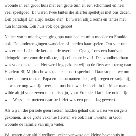
woonde in een groot huis met een grote tuin en een schommel en heel
veel speelgoed. Er waren twee tantes die allerlei spelletjes met ons deden.
Een paradijs! En altijd lekker eten. Er waren altijd ooms en tantes met
hun kinderen. Een huis vol; opa genoot!
Na het warm middageten ging opa naar bed en mijn moeder en Frankie
ook. De kinderen gingen wandelen of leerden kaartspelen. Om vier uur
was er een Lof in de kerk aan de overkant. Opa gaf ons een handvol
kleingeld mee voor de collecte; hij collecteerde zelf. De avondboterham
was voor ons te laat. Het werd ingepakt en wij op de fiets weer terug naar
Haarlem.Bij Mijdrecht was toen een soort speeltuin. Daar stopten we om
boterhammen te eten. Papa en mama namen thee, wij kregen er ranja bij,
en was er nog wat tijd over dan mochten we de speeltuin in. Maar mama
wilde altijd voor zeven uur thuis zijn, voor Frankie. Dat lukte ook altijd
wel. Wassen en meteen naar bed. Het was een prachtdag geweest.
Als wij in die periode geen fietsen hadden gehad dan waren we nergens
gekomen. In de grote vakantie fietsten we ook naar Twente; in Goor
woonde de familie van mijn vader.
Wij waren daar altijd welkom, zeker vanwege dat kleine bovenhuis in