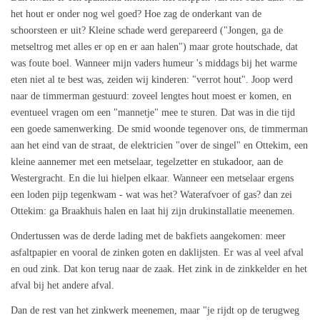
het hout er onder nog wel goed? Hoe zag de onderkant van de
schoorsteen er uit? Kleine schade werd gerepareerd ("Jongen, ga de
metseltrog met alles er op en er aan halen") maar grote houtschade, dat
was foute boel. Wanneer mijn vaders humeur 's middags bij het warme
eten niet al te best was, zeiden wij kinderen: "verrot hout". Joop werd
naar de timmerman gestuurd: zoveel lengtes hout moest er komen, en
eventueel vragen om een "mannetje" mee te sturen. Dat was in die tijd
een goede samenwerking. De smid woonde tegenover ons, de timmerman
aan het eind van de straat, de elektricien "over de singel" en Ottekim, een
kleine aannemer met een metselaar, tegelzetter en stukadoor, aan de
Westergracht. En die lui hielpen elkaar. Wanneer een metselaar ergens
een loden pijp tegenkwam - wat was het? Waterafvoer of gas? dan zei
Ottekim: ga Braakhuis halen en laat hij zijn drukinstallatie meenemen.
Ondertussen was de derde lading met de bakfiets aangekomen: meer
asfaltpapier en vooral de zinken goten en daklijsten. Er was al veel afval
en oud zink. Dat kon terug naar de zaak. Het zink in de zinkkelder en het
afval bij het andere afval.
Dan de rest van het zinkwerk meenemen, maar "je rijdt op de terugweg