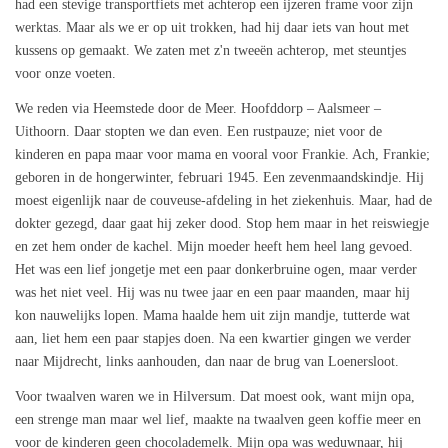
had een stevige transportfiets met achterop een ijzeren frame voor zijn
werktas. Maar als we er op uit trokken, had hij daar iets van hout met
kussens op gemaakt. We zaten met z'n tweeën achterop, met steuntjes
voor onze voeten.
We reden via Heemstede door de Meer. Hoofddorp – Aalsmeer –
Uithoorn. Daar stopten we dan even. Een rustpauze; niet voor de
kinderen en papa maar voor mama en vooral voor Frankie. Ach, Frankie;
geboren in de hongerwinter, februari 1945. Een zevenmaandskindje. Hij
moest eigenlijk naar de couveuse-afdeling in het ziekenhuis. Maar, had de
dokter gezegd, daar gaat hij zeker dood. Stop hem maar in het reiswiegje
en zet hem onder de kachel. Mijn moeder heeft hem heel lang gevoed.
Het was een lief jongetje met een paar donkerbruine ogen, maar verder
was het niet veel. Hij was nu twee jaar en een paar maanden, maar hij
kon nauwelijks lopen. Mama haalde hem uit zijn mandje, tutterde wat
aan, liet hem een paar stapjes doen. Na een kwartier gingen we verder
naar Mijdrecht, links aanhouden, dan naar de brug van Loenersloot.
Voor twaalven waren we in Hilversum. Dat moest ook, want mijn opa,
een strenge man maar wel lief, maakte na twaalven geen koffie meer en
voor de kinderen geen chocolademelk. Mijn opa was weduwnaar, hij