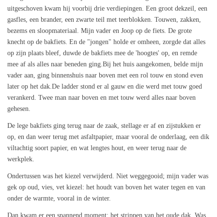
uitgeschoven kwam hij voorbij drie verdiepingen. Een groot dekzeil, een
gasfles, een brander, een zwarte teil met teerblokken. Touwen, zakken,
bezems en sloopmateriaal. Mijn vader en Joop op de fiets. De grote
knecht op de bakfiets. En de "jongen" holde er omheen, zorgde dat alles
op zijn plaats bleef, duwde de bakfiets mee de 'hoogtes' op, en remde
mee af als alles naar beneden ging.Bij het huis aangekomen, belde mijn
vader aan, ging binnenshuis naar boven met een rol touw en stond even
later op het dak.De ladder stond er al gauw en die werd met touw goed
verankerd. Twee man naar boven en met touw werd alles naar boven
gehesen.
De lege bakfiets ging terug naar de zaak, stellage er af en zijstukken er
op, en dan weer terug met asfaltpapier, maar vooral de onderlaag, een dik
viltachtig soort papier, en wat lengtes hout, en weer terug naar de
werkplek.
Ondertussen was het kiezel verwijderd. Niet weggegooid; mijn vader was
gek op oud, vies, vet kiezel: het houdt van boven het water tegen en van
onder de warmte, vooral in de winter.
Dan kwam er een spannend moment: het strippen van het oude dak. Was