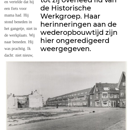
en vertelde dat hij
de Historische
Contact
een fiets voor
Werkgroep. Haar
mama had. Hij
stond beneden in
herinneringen aan de
het gangetje, niet in
wederopbouwtijd zijn
Search
de werkplaats. Wij
...
hier ongeredigeerd
naar beneden. Hij
weergegeven.
was prachtig. Ik
dacht: niet nieuw,