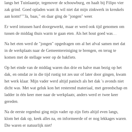
langs het Tuinlaantje, tegenover de schouwburg, en haalt bij Filipo vier
zak grind. Goed opladen want ik wil niet dat mijn zinkwerk in kreukels
aan komt!""Ja, baas," en daar ging de "jongen" weer.
Er werd intussen hard doorgewerkt, maar er werd ook tijd genomen om
tussen de middag thuis warm te gaan eten. Als het hout goed was…
Na het eten werd de "jongen" opgedragen om al het afval samen met dat
in de werkplaats naar de Gemeentereiniging te brengen, en terug te
komen met de stellage weer op de bakfiets.
Op het einde van de middag waren dus drie en halve man bezig op het
dak, en omdat ze in die tijd rustig tot zes uur of later door gingen, kwam
het werk klaar. Mijn vader werd altijd panisch als het dak 's avonds niet
dicht was. Met wat geluk kon het resterend materiaal, met gereedschap en
ladder in één keer mee naar de werkplaats; anders werd er twee keer
gereden.
Na de eerste regenbui ging mijn vader op zijn fiets altijd even langs,
klom het dak op, keek alles na, en informeerde of er nog lekkages waren.
Die waren er natuurlijk niet!