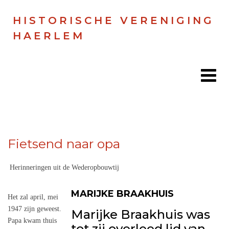
HISTORISCHE VERENIGING
HAERLEM
Home
Fietsend naar opa
Doen
Zien
Herinneringen uit de Wederopbouwtij
Lezen
MARIJKE BRAAKHUIS
Het zal april, mei
1947 zijn geweest.
Marijke Braakhuis was
Over ons
Papa kwam thuis
tot zij overleed lid van