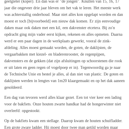
geelgieter (koper). En dan was er "de jongen". Knullen van 15, 16, 17
jaar die ongeveer drie jaar bleven om het vak te leren. Het meeste werk
was achterstallig onderhoud. Maar niet alles kon opgelapt worden en dan
moest er toch [bijvoorbeeld] een nieuw dak komen. Er zijn eenvoudige
daken maar ook daken met een kil, een dakvenster etcetera. Bij zo'n
opdracht ging mijn vader eerst kijken, rekenen en alles opmeten. Daarna
werd er een paar dagen in de werkplaats gewerkt, vooral de zink-
afdeling. Alles moest gemaakt worden, de goten, de daklijsten, de
vergaarbakken met kiezel- en bladerenrooster, de regenpijpen,
dakvensters en de gekken (dat zijn afsluitingen op schoorstenen die rook
er uit laten en geen regen of vogelpoep er in). Tegenwoordig ga je naar
de Technische Unie en bestel je alles, al dan niet van plastic. De goten en
daklijsten werden in lengtes van 1m20 klaargemaakt en op het dak aaneen
gesoldeerd.
Een dag van tevoren werd alles klaar gezet. Een tot vier keer een lading
voor de bakfiets. Onze houten zwarte handkar had de hongerwinter niet
overleefd: opgestookt.
Op de bakfiets kwam een stellage. Daarop kwam de houten schuifladder.
Een grote zware ladder. Hij moest door twee man getild worden maar