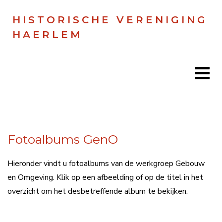
HISTORISCHE VERENIGING
HAERLEM
Home
Fotoalbums GenO
Doen
Zien
Hieronder vindt u fotoalbums van de werkgroep Gebouw
en Omgeving. Klik op een afbeelding of op de titel in het
Lezen
overzicht om het desbetreffende album te bekijken.
Over ons