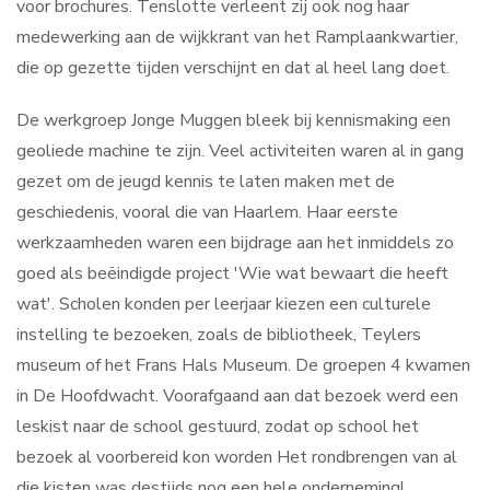
voor brochures. Tenslotte verleent zij ook nog haar
medewerking aan de wijkkrant van het Ramplaankwartier,
die op gezette tijden verschijnt en dat al heel lang doet.
De werkgroep Jonge Muggen bleek bij kennismaking een
geoliede machine te zijn. Veel activiteiten waren al in gang
gezet om de jeugd kennis te laten maken met de
geschiedenis, vooral die van Haarlem. Haar eerste
werkzaamheden waren een bijdrage aan het inmiddels zo
goed als beëindigde project 'Wie wat bewaart die heeft
wat'. Scholen konden per leerjaar kiezen een culturele
instelling te bezoeken, zoals de bibliotheek, Teylers
museum of het Frans Hals Museum. De groepen 4 kwamen
in De Hoofdwacht. Voorafgaand aan dat bezoek werd een
leskist naar de school gestuurd, zodat op school het
bezoek al voorbereid kon worden Het rondbrengen van al
die kisten was destijds nog een hele onderneming!