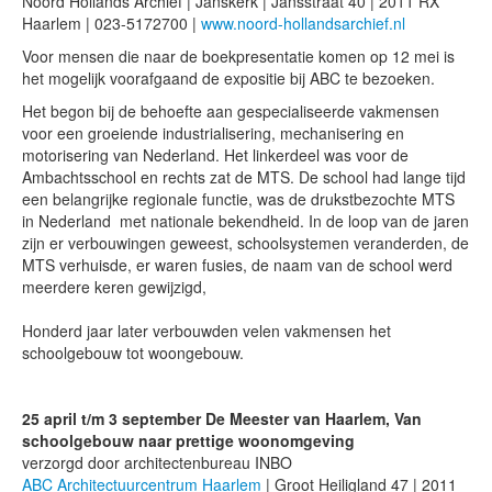
Noord Hollands Archief | Janskerk | Jansstraat 40 | 2011 RX
Haarlem | 023-5172700 |
www.noord-hollandsarchief.nl
Voor mensen die naar de boekpresentatie komen op 12 mei is
het mogelijk voorafgaand de expositie bij ABC te bezoeken.
Het begon bij de behoefte aan gespecialiseerde vakmensen
voor een groeiende industrialisering, mechanisering en
motorisering van Nederland. Het linkerdeel was voor de
Ambachtsschool en rechts zat de MTS. De school had lange tijd
een belangrijke regionale functie, was de drukstbezochte MTS
in Nederland met nationale bekendheid. In de loop van de jaren
zijn er verbouwingen geweest, schoolsystemen veranderden, de
MTS verhuisde, er waren fusies, de naam van de school werd
meerdere keren gewijzigd,
Honderd jaar later verbouwden velen vakmensen het
schoolgebouw tot woongebouw.
25 april t/m 3 september De Meester van Haarlem, Van
schoolgebouw naar prettige woonomgeving
verzorgd door architectenbureau INBO
ABC Architectuurcentrum Haarlem
| Groot Heiligland 47 | 2011