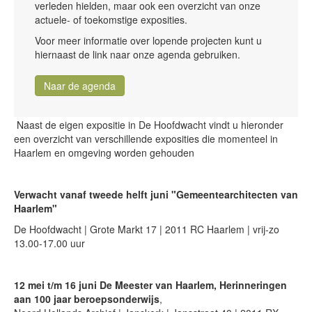
verleden hielden, maar ook een overzicht van onze
actuele- of toekomstige exposities.
Onthoud mij
Voor meer informatie over lopende projecten kunt u
hiernaast de link naar onze agenda gebruiken.
Gebruikersnaam vergeten?
Wachtwoord vergeten?
Naar de agenda
Inloggen
Naast de eigen expositie in De Hoofdwacht vindt u hieronder
een overzicht van verschillende exposities die momenteel in
Search
Haarlem en omgeving worden gehouden
...
Verwacht vanaf tweede helft juni "Gemeentearchitecten van
Haarlem"
De Hoofdwacht | Grote Markt 17 | 2011 RC Haarlem | vrij-zo
13.00-17.00 uur
12 mei t/m 16 juni De Meester van Haarlem, Herinneringen
aan 100 jaar beroepsonderwijs
,