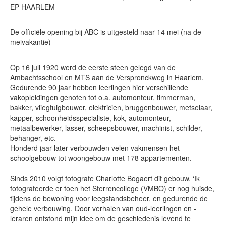
EP HAARLEM
De officiële opening bij ABC is uitgesteld naar 14 mei (na de
meivakantie)
Op 16 juli 1920 werd de eerste steen gelegd van de
Ambachtsschool en MTS aan de Verspronckweg in Haarlem.
Gedurende 90 jaar hebben leerlingen hier verschillende
vakopleidingen genoten tot o.a. automonteur, timmerman,
bakker, vliegtuigbouwer, elektricien, bruggenbouwer, metselaar,
kapper, schoonheidsspecialiste, kok, automonteur,
metaalbewerker, lasser, scheepsbouwer, machinist, schilder,
behanger, etc.
Honderd jaar later verbouwden velen vakmensen het
schoolgebouw tot woongebouw met 178 appartementen.
Sinds 2010 volgt fotografe Charlotte Bogaert dit gebouw. ‘Ik
fotografeerde er toen het Sterrencollege (VMBO) er nog huisde,
tijdens de bewoning voor leegstandsbeheer, en gedurende de
gehele verbouwing. Door verhalen van oud-leerlingen en -
leraren ontstond mijn idee om de geschiedenis levend te