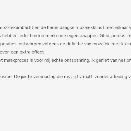
le mozaïekambacht en de hedendaagse mozaïekkunst met elkaar ve
as hebben ieder hun kenmerkende eigenschappen. Glad, poreus, m
mposities, ontworpen volgens de definitie van mozaïek: met klei
even een extra effect.
t maakproces is voor mij echte ontspanning. Ik geniet van het p
sitie. De juiste verhouding die rust uitstraalt, zonder afleiding 