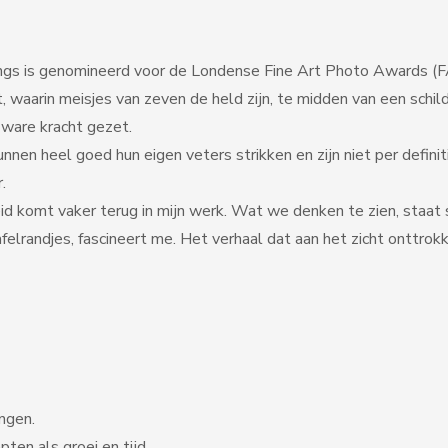
onlangs is genomineerd voor de Londense Fine Art Photo Awards 
 waarin meisjes van zeven de held zijn, te midden van een schilder
 ware kracht gezet.
nen heel goed hun eigen veters strikken en zijn niet per definiti
.
id komt vaker terug in mijn werk. Wat we denken te zien, staat 
felrandjes, fascineert me. Het verhaal dat aan het zicht onttrokk
ngen.
ten als groei en tijd,